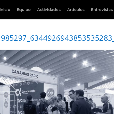
Inicio
Equipo
Actividades
Artículos
Entrevistas
2985297_6344926943853535283