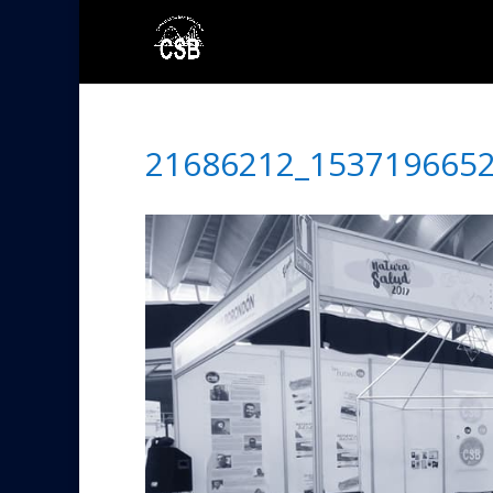
21686212_153719665