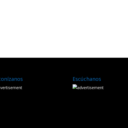
tonízanos
Escúchanos