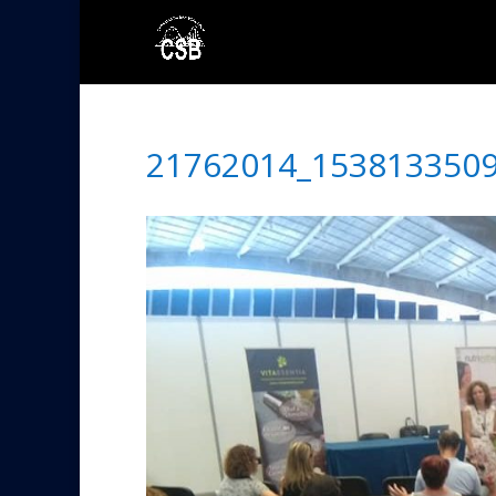
21762014_153813350