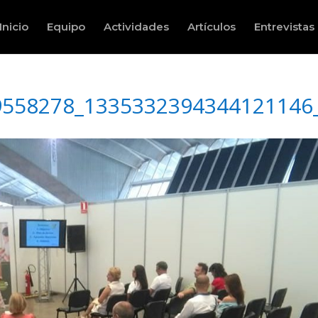
Inicio
Equipo
Actividades
Artículos
Entrevistas
9558278_1335332394344121146