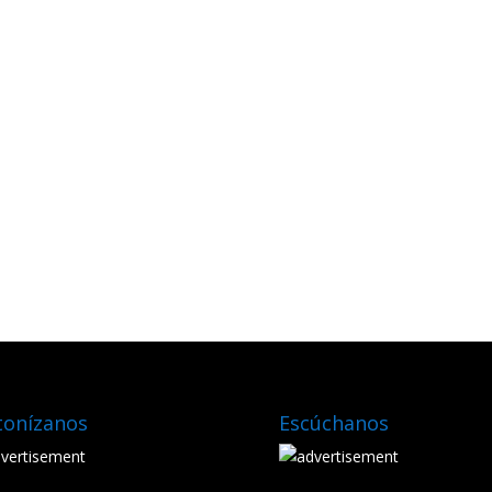
tonízanos
Escúchanos