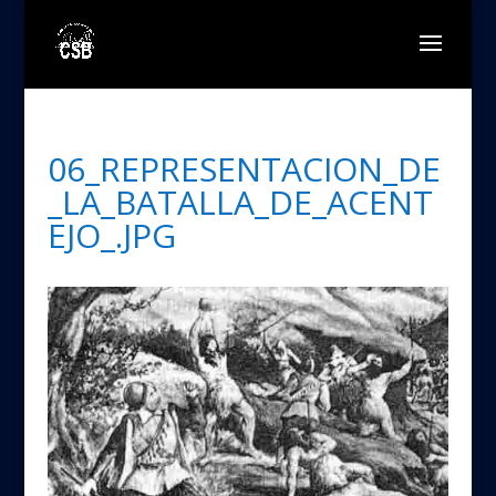
06_REPRESENTACION_DE
_LA_BATALLA_DE_ACENT
EJO_.JPG