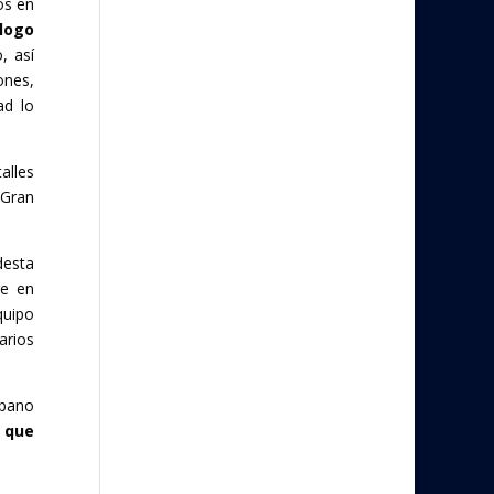
os en
logo
, así
ones,
ad lo
alles
 Gran
esta
re en
quipo
arios
ubano
 que