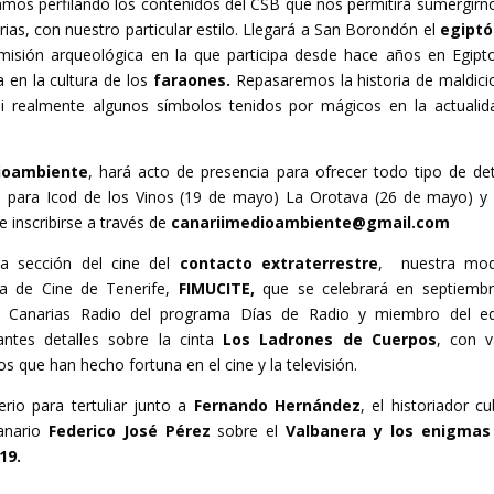
stamos perfilando los contenidos del CSB que nos permitirá sumergirn
as, con nuestro particular estilo. Llegará a San Borondón el
egiptó
isión arqueológica en la que participa desde hace años en Egipto
 en la cultura de los
faraones.
Repasaremos la historia de maldici
si realmente algunos símbolos tenidos por mágicos en la actualid
ioambiente
, hará acto de presencia para ofrecer todo tipo de det
s para Icod de los Vinos (19 de mayo) La Orotava (26 de mayo) y
e inscribirse a través de
canariimedioambiente@gmail.com
a sección del cine del
contacto extraterrestre
, nuestra mod
ica de Cine de Tenerife,
FIMUCITE,
que se celebrará en septiemb
 Canarias Radio del programa Días de Radio y miembro del e
antes detalles sobre la cinta
Los Ladrones de Cuerpos
, con v
que han hecho fortuna en el cine y la televisión.
rio para tertuliar junto a
Fernando Hernández
, el historiador c
anario
Federico José Pérez
sobre el
Valbanera y los enigmas
19.