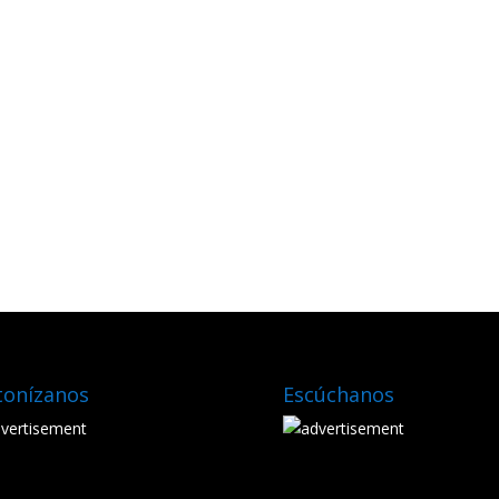
tonízanos
Escúchanos