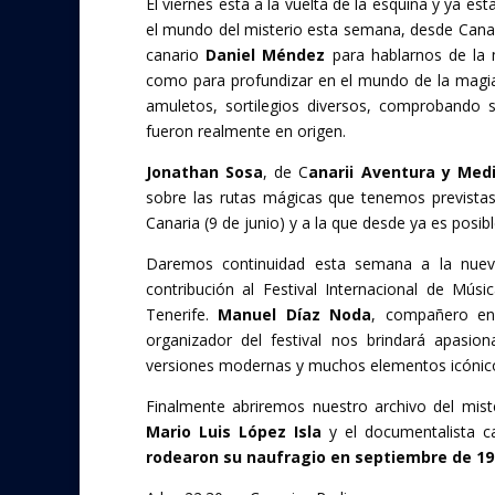
El viernes está a la vuelta de la esquina y ya e
e
itt
el mundo del misterio esta semana, desde Canari
b
er
canario
Daniel Méndez
para hablarnos de la m
o
como para profundizar en el mundo de la magia
amuletos, sortilegios diversos, comprobando 
o
fueron realmente en origen.
k
Jonathan Sosa
, de C
anarii Aventura y Med
sobre las rutas mágicas que tenemos prevista
Canaria (9 de junio) y a la que desde ya es posibl
Daremos continuidad esta semana a la nuev
contribución al Festival Internacional de Mús
Tenerife.
Manuel Díaz Noda
, compañero en
organizador del festival nos brindará apasion
versiones modernas y muchos elementos icónicos 
Finalmente abriremos nuestro archivo del miste
Mario Luis López Isla
y el documentalista c
rodearon su naufragio en septiembre de 19