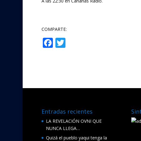
A las 22:30 en Canarias Radio.
COMPARTE:
F
T
Compartir
ac
w
e
itt
b
er
o
o
k
Entradas recientes
Sin
LA REVELACIÓN OVNI QUE
NUNCA LLEGA…
Quizá el pueblo yaqui tenga la