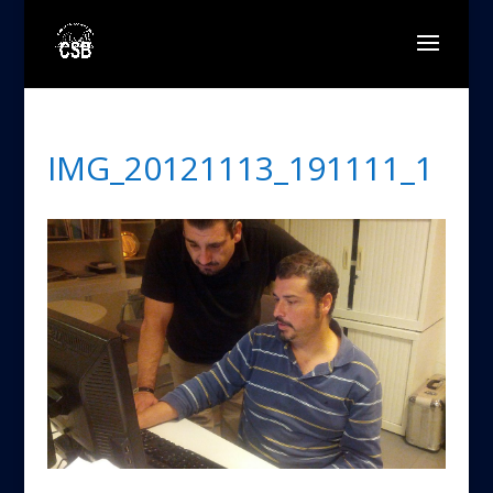
IMG_20121113_191111_1