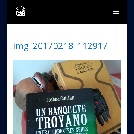
img_20170218_112917