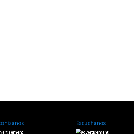
tonízanos
Escúchanos