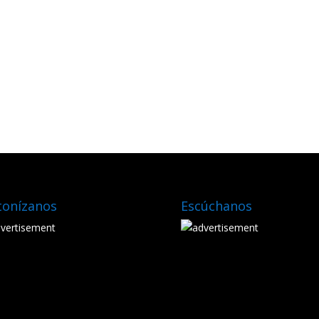
tonízanos
Escúchanos