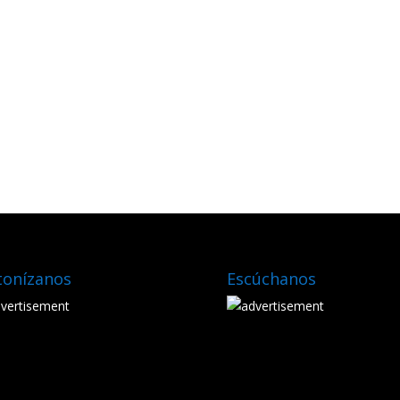
tonízanos
Escúchanos