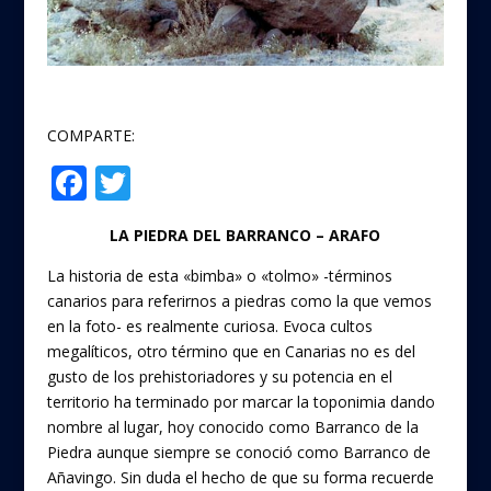
COMPARTE:
F
T
Compartir
ac
w
LA PIEDRA DEL BARRANCO – ARAFO
e
itt
b
er
La historia de esta «bimba» o «tolmo» -términos
canarios para referirnos a piedras como la que vemos
o
en la foto- es realmente curiosa. Evoca cultos
o
megalíticos, otro término que en Canarias no es del
gusto de los prehistoriadores y su potencia en el
k
territorio ha terminado por marcar la toponimia dando
nombre al lugar, hoy conocido como Barranco de la
Piedra aunque siempre se conoció como Barranco de
Añavingo. Sin duda el hecho de que su forma recuerde