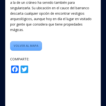
a la de un cráneo ha servido también para
singularizarla. Su ubicación en el cauce del barranco
descarta cualquier opción de encontrar vestigios
arqueológicos, aunque hoy en día el lugar en visitado
por gente que considera que tiene propiedades
mágicas.
VOLVER AL MAPA
COMPARTE:
F
T
Compartir
ac
w
e
itt
b
er
o