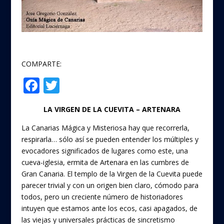
COMPARTE:
F
T
Compartir
ac
w
LA VIRGEN DE LA CUEVITA – ARTENARA
e
itt
b
er
La Canarias Mágica y Misteriosa hay que recorrerla,
respirarla… sólo así se pueden entender los múltiples y
o
evocadores significados de lugares como este, una
o
cueva-iglesia, ermita de Artenara en las cumbres de
Gran Canaria. El templo de la Virgen de la Cuevita puede
k
parecer trivial y con un origen bien claro, cómodo para
todos, pero un creciente número de historiadores
intuyen que estamos ante los ecos, casi apagados, de
las viejas y universales prácticas de sincretismo