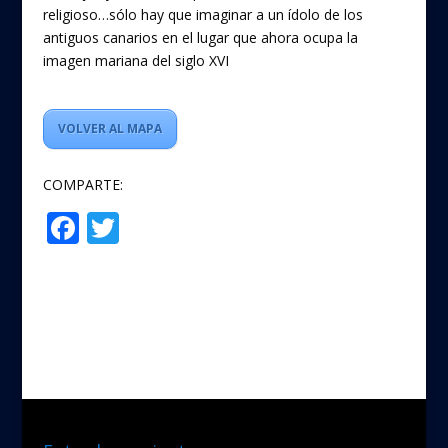
religioso…sólo hay que imaginar a un ídolo de los
antiguos canarios en el lugar que ahora ocupa la
imagen mariana del siglo XVI
VOLVER AL MAPA
COMPARTE:
F
T
Compartir
ac
w
e
itt
b
er
o
o
k