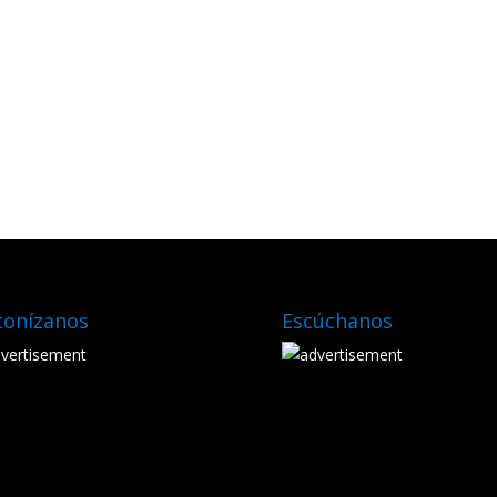
tonízanos
Escúchanos