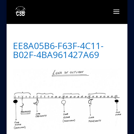
EE8A05B6-F63F-4C11-
B02F-4BA961427A69