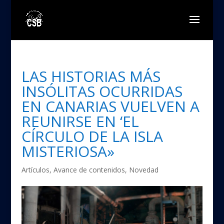
LAS HISTORIAS MÁS
INSÓLITAS OCURRIDAS
EN CANARIAS VUELVEN A
REUNIRSE EN ‘EL
CÍRCULO DE LA ISLA
MISTERIOSA»
Artículos
,
Avance de contenidos
,
Novedad