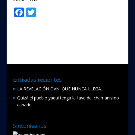
F
T
Compartir
ac
w
e
itt
b
er
o
o
k
Entradas recientes
LA REVELACIÓN OVNI QUE NUNCA LLEGA…
Quizá el pueblo yaqui tenga la llave del chamanismo
canario
Sintonízanos