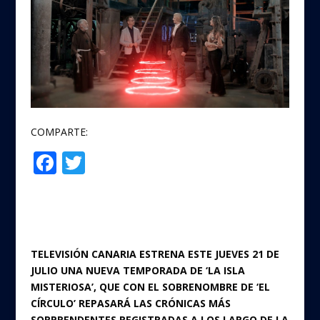
COMPARTE:
F
T
Compartir
ac
w
e
itt
b
er
o
TELEVISIÓN CANARIA ESTRENA ESTE JUEVES 21 DE
o
JULIO UNA NUEVA TEMPORADA DE ‘LA ISLA
MISTERIOSA’, QUE CON EL SOBRENOMBRE DE ‘EL
k
CÍRCULO’ REPASARÁ LAS CRÓNICAS MÁS
SORPRENDENTES REGISTRADAS A LOS LARGO DE LA