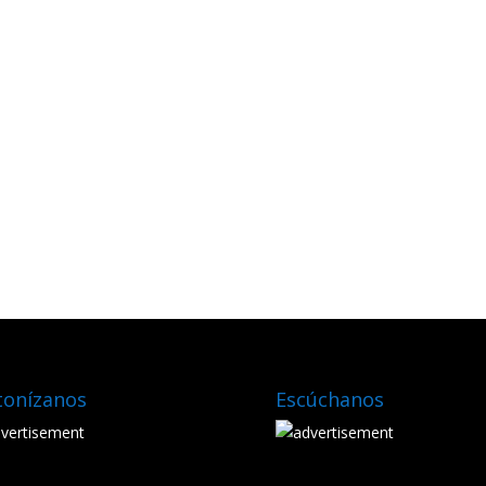
tonízanos
Escúchanos