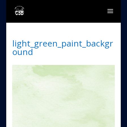
light_green_paint_backgr
ound