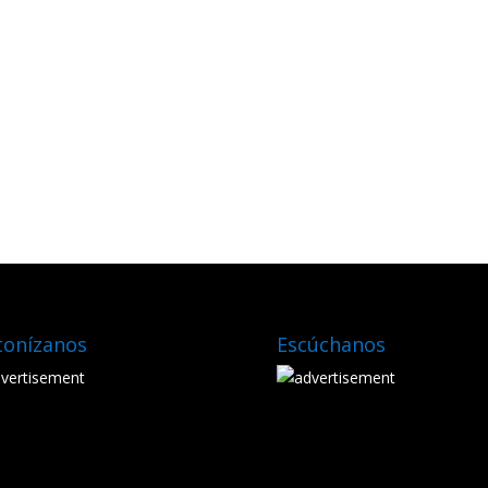
tonízanos
Escúchanos