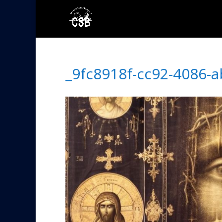
_9fc8918f-cc92-4086-