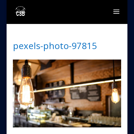
pexels-photo-97815