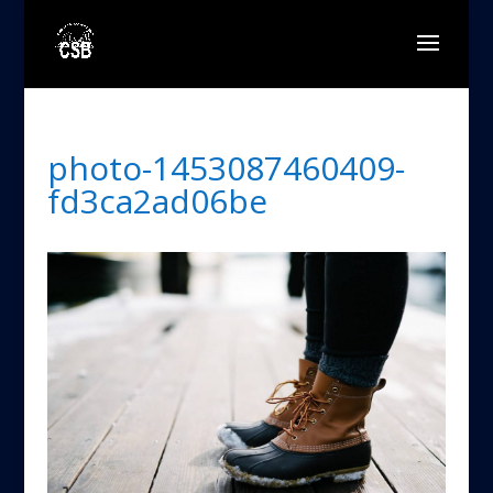
photo-1453087460409-
fd3ca2ad06be