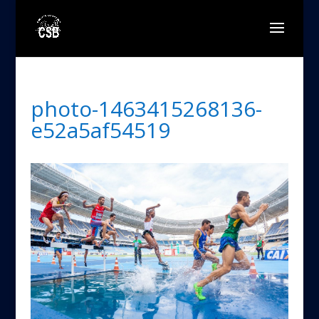
photo-1463415268136-
e52a5af54519