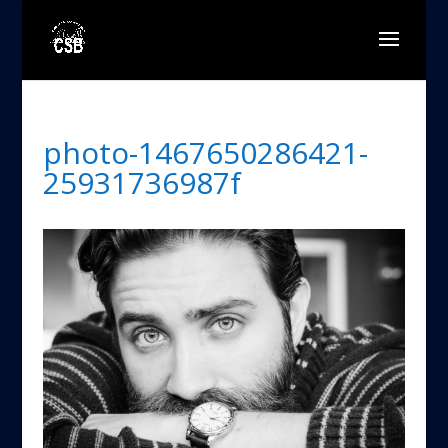
photo-1467650286421-
25931736987f