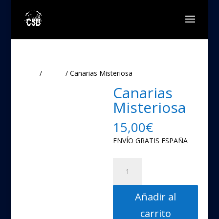
Inicio
/
Libros
/ Canarias Misteriosa
Canarias
Misteriosa
15,00
€
ENVÍO GRATIS ESPAÑA
Canarias
Misteriosa
cantidad
Añadir al
carrito