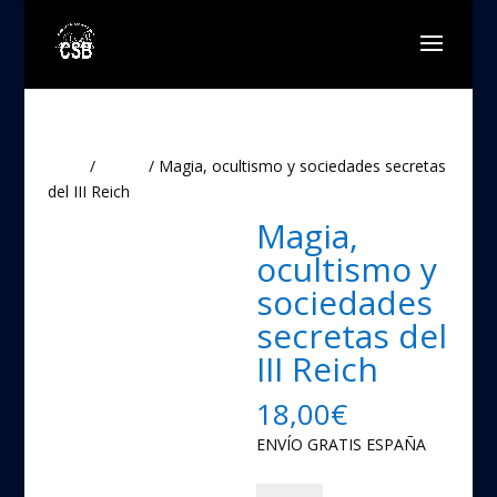
Inicio
/
Libros
/ Magia, ocultismo y sociedades secretas
del III Reich
Magia,
ocultismo y
sociedades
secretas del
III Reich
18,00
€
ENVÍO GRATIS ESPAÑA
Magia,