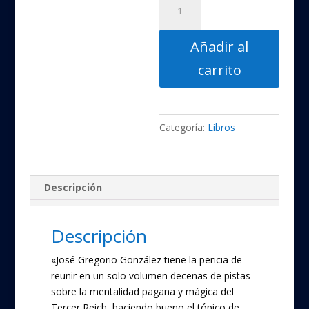
ocultismo
y
Añadir al
sociedades
secretas
carrito
del
III
Reich
cantidad
Categoría:
Libros
Descripción
Descripción
«José Gregorio González tiene la pericia de
reunir en un solo volumen decenas de pistas
sobre la mentalidad pagana y mágica del
Tercer Reich, haciendo bueno el tópico de