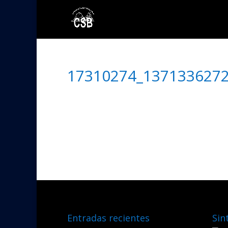
17310274_137133627
Entradas recientes
Sin