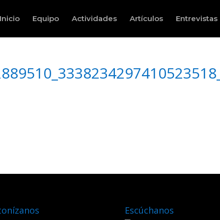
Inicio
Equipo
Actividades
Artículos
Entrevistas
2889510_3338234297410523518
tonízanos
Escúchanos