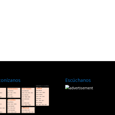
tonízanos
Escúchanos