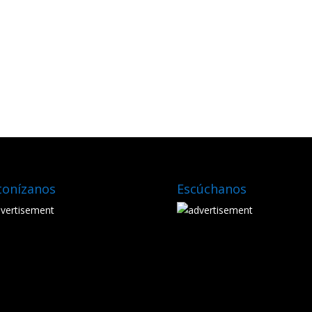
tonízanos
Escúchanos