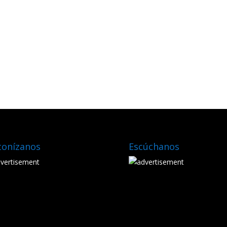
tonízanos
Escúchanos