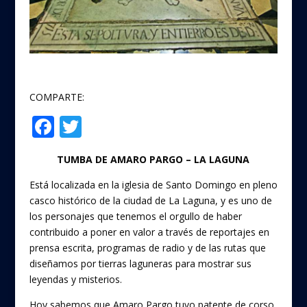
COMPARTE:
F
T
Compartir
ac
w
TUMBA DE AMARO PARGO – LA LAGUNA
e
itt
b
er
Está localizada en la iglesia de Santo Domingo en pleno
casco histórico de la ciudad de La Laguna, y es uno de
o
los personajes que tenemos el orgullo de haber
o
contribuido a poner en valor a través de reportajes en
prensa escrita, programas de radio y de las rutas que
k
diseñamos por tierras laguneras para mostrar sus
leyendas y misterios.
Hoy sabemos que Amaro Pargo tuvo patente de corso,