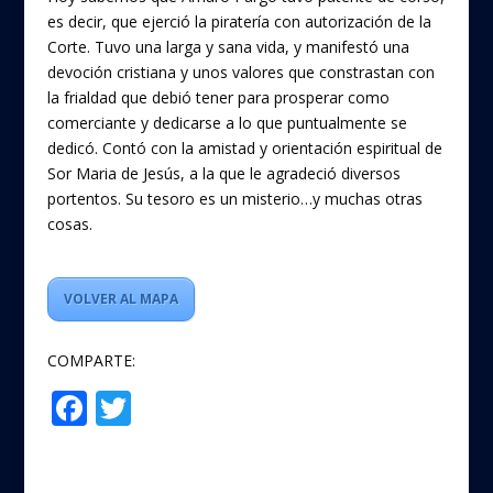
es decir, que ejerció la piratería con autorización de la
Corte. Tuvo una larga y sana vida, y manifestó una
devoción cristiana y unos valores que constrastan con
la frialdad que debió tener para prosperar como
comerciante y dedicarse a lo que puntualmente se
dedicó. Contó con la amistad y orientación espiritual de
Sor Maria de Jesús, a la que le agradeció diversos
portentos. Su tesoro es un misterio…y muchas otras
cosas.
VOLVER AL MAPA
COMPARTE:
F
T
Compartir
ac
w
e
itt