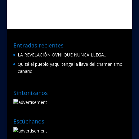
b
er
o
o
k
Entradas recientes
LA REVELACIÓN OVNI QUE NUNCA LLEGA…
Quizá el pueblo yaqui tenga la llave del chamanismo
canario
Sintonízanos
Escúchanos