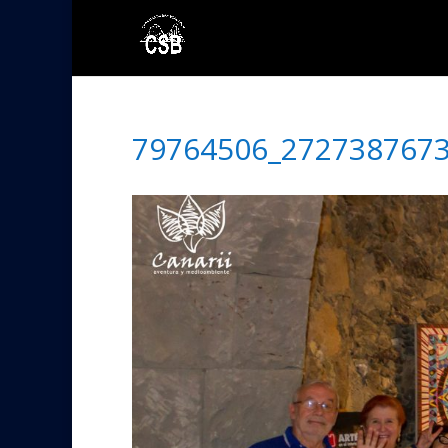
79764506_272738767