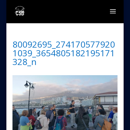
80092695_274170577920
1039_3654805182195171
328_n