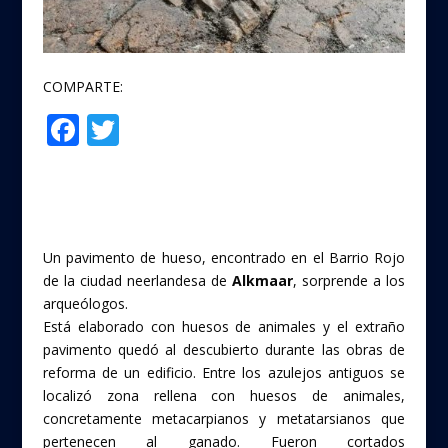
COMPARTE:
F
T
Compartir
ac
w
e
itt
b
er
o
Un pavimento de hueso, encontrado en el Barrio Rojo
o
de la ciudad neerlandesa de
Alkmaar
, sorprende a los
arqueólogos.
k
Está elaborado con huesos de animales y el extraño
pavimento quedó al descubierto durante las obras de
reforma de un edificio. Entre los azulejos antiguos se
localizó zona rellena con huesos de animales,
concretamente metacarpianos y metatarsianos que
pertenecen al ganado. Fueron cortados