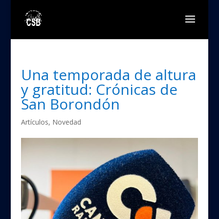
Una temporada de altura
y gratitud: Crónicas de
San Borondón
Artículos
,
Novedad