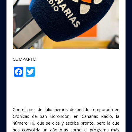
COMPARTE:
F
T
Compartir
ac
w
e
itt
b
er
o
Con el mes de julio hemos despedido temporada en
o
Crónicas de San Borondón, en Canarias Radio, la
número 16, que se dice y escribe pronto, pero la que
k
nos consolida un año más como el programa más