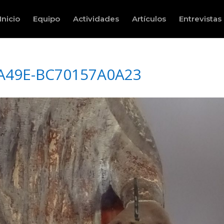
Inicio
Equipo
Actividades
Artículos
Entrevistas
-A49E-BC70157A0A23