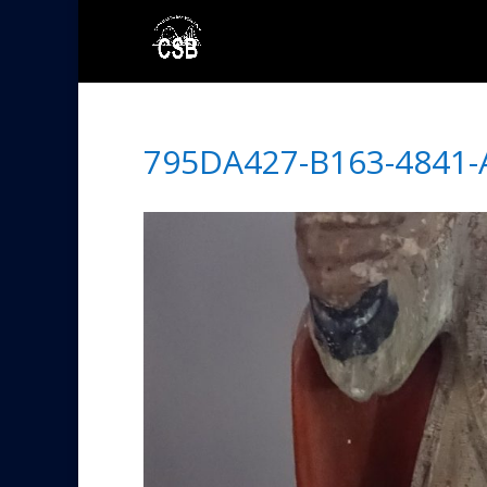
795DA427-B163-4841