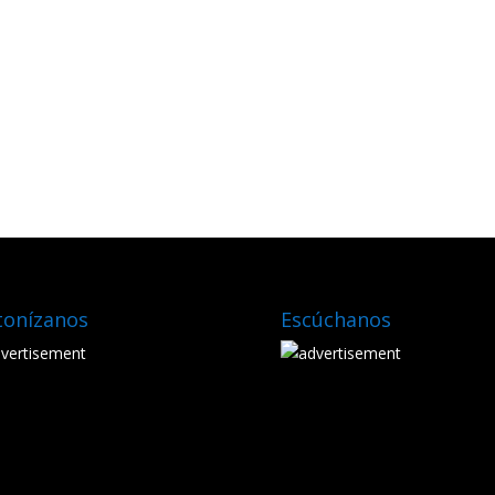
tonízanos
Escúchanos