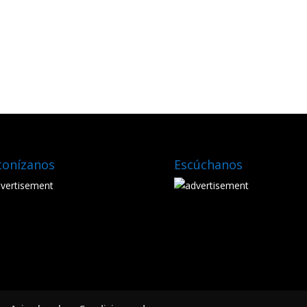
tonízanos
Escúchanos