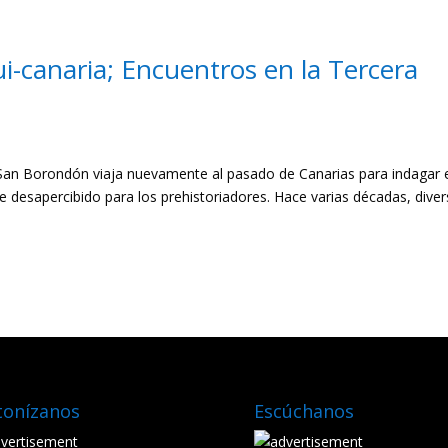
i-canaria; Encuentros en la Tercera
an Borondón viaja nuevamente al pasado de Canarias para indagar 
 desapercibido para los prehistoriadores. Hace varias décadas, dive
tonízanos
Escúchanos