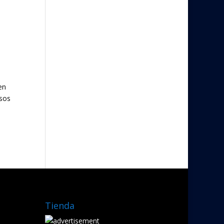
en
rsos
Tienda