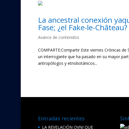
La ancestral conexión yaqu
Fase; ¿el Fake-le-Château?
Avance de contenidos
COMPARTE:Compartir Este viernes Crónicas de S
un interrogante que ha pasado en su mayor parte
antropólogos y etnobotánicos...
« Entradas más antiguas
Entradas recientes
Sin
LA REVELACIÓN OVNI QUE