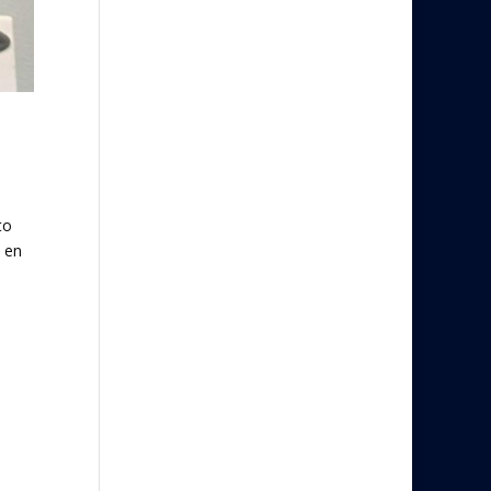
to
, en