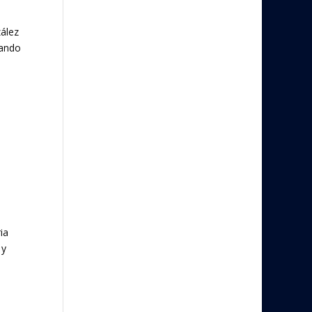
ález
sando
ia
 y