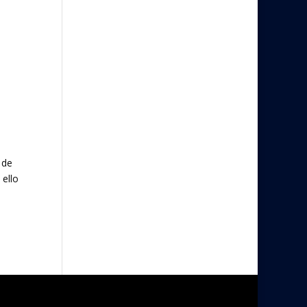
 de
 ello
tes »