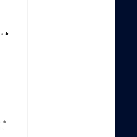
io de
a del
Is