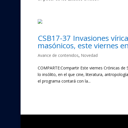
CSB17-37 Invasiones vírica
masónicos, este viernes e
Avance de contenidos
,
Novedad
COMPARTE:Compartir Este viernes Crónicas de S
lo insólito, en el que cine, literatura, antropolo
el programa contará con la...
« Entradas más antiguas