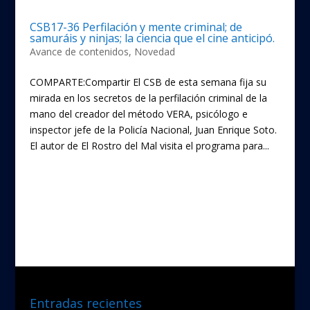
CSB17-36 Perfilación y mente criminal; de
samuráis y ninjas; la ciencia que el cine anticipó.
Avance de contenidos
,
Novedad
COMPARTE:Compartir El CSB de esta semana fija su
mirada en los secretos de la perfilación criminal de la
mano del creador del método VERA, psicólogo e
inspector jefe de la Policía Nacional, Juan Enrique Soto.
El autor de El Rostro del Mal visita el programa para...
« Entradas más antiguas
Entradas siguientes »
Entradas recientes