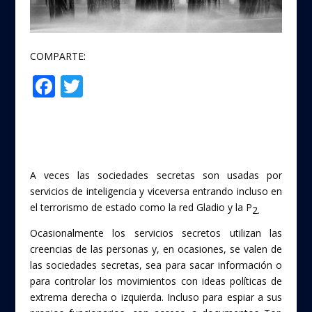
COMPARTE:
F
T
Compartir
ac
w
e
itt
b
er
o
A veces las sociedades secretas son usadas por
o
servicios de inteligencia y viceversa entrando incluso en
el terrorismo de estado como la red Gladio y la P
2.
k
Ocasionalmente los servicios secretos utilizan las
creencias de las personas y, en ocasiones, se valen de
las sociedades secretas, sea para sacar información o
para controlar los movimientos con ideas políticas de
extrema derecha o izquierda. Incluso para espiar a sus