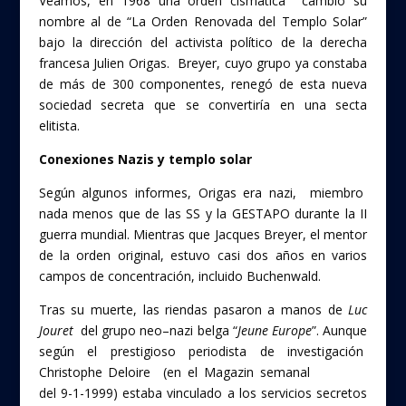
Veamos, en 1968 una orden cismática cambió su
nombre al de “La Orden Renovada del Templo Solar”
bajo la dirección del activista político de la derecha
francesa Julien Origas. Breyer, cuyo grupo ya constaba
de más de 300 componentes, renegó de esta nueva
sociedad secreta que se convertiría en una secta
elitista.
Conexiones Nazis y templo solar
Según algunos informes, Origas era nazi, miembro
nada menos que de las SS y la GESTAPO durante la II
guerra mundial. Mientras que Jacques Breyer, el mentor
de la orden original, estuvo casi dos años en varios
campos de concentración, incluido Buchenwald.
Tras su muerte, las riendas pasaron a manos de
Luc
Jouret
del grupo neo–nazi belga “
Jeune Europe
”. Aunque
según el prestigioso periodista de investigación
Christophe Deloire (en el Magazin semanal
Le Point
del 9-1-1999) estaba vinculado a los servicios secretos