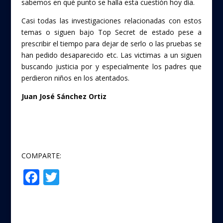
sabemos en qué punto se halla esta cuestión hoy día.
Casi todas las investigaciones relacionadas con estos
temas o siguen bajo Top Secret de estado pese a
prescribir el tiempo para dejar de serlo o las pruebas se
han pedido desaparecido etc. Las victimas a un siguen
buscando justicia por y especialmente los padres que
perdieron niños en los atentados.
Juan José Sánchez Ortiz
COMPARTE:
F
T
Compartir
ac
w
e
itt