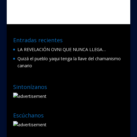
b
er
o
o
k
Entradas recientes
LA REVELACIÓN OVNI QUE NUNCA LLEGA…
Quizá el pueblo yaqui tenga la llave del chamanismo
canario
Sintonízanos
Escúchanos