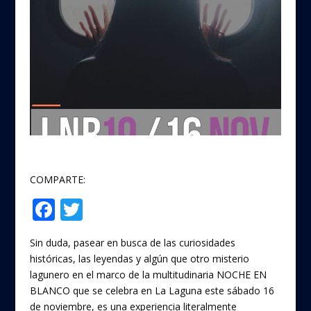
COMPARTE:
F
T
Compartir
ac
w
Sin duda, pasear en busca de las curiosidades
e
itt
históricas, las leyendas y algún que otro misterio
b
er
lagunero en el marco de la multitudinaria NOCHE EN
o
BLANCO que se celebra en La Laguna este sábado 16
de noviembre, es una experiencia literalmente