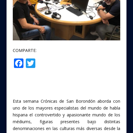
COMPARTE:
F
T
Compartir
ac
w
e
itt
b
er
o
Esta semana Crónicas de San Borondón aborda con
o
uno de los mayores especialistas del mundo de habla
hispana el controvertido y apasionante mundo de los
k
médiums, figuras presentes bajo distintas
denominaciones en las culturas más diversas desde la