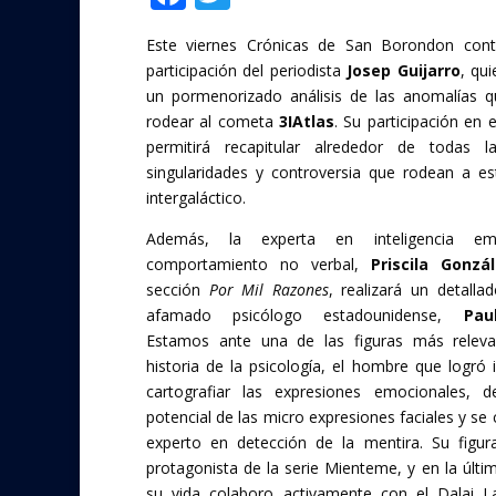
ac
w
Este viernes Crónicas de San Borondon cont
e
itt
participación del periodista
Josep Guijarro
, qui
b
er
un pormenorizado análisis de las anomalías 
o
rodear al cometa
3IAtlas
. Su participación en 
permitirá recapitular alrededor de todas la
o
singularidades y controversia que rodean a est
k
intergaláctico.
Además, la experta en inteligencia em
comportamiento no verbal,
Priscila Gonzá
sección
Por Mil Razones
, realizará un detallad
afamado psicólogo estadounidense,
Pa
Estamos ante una de las figuras más releva
historia de la psicología, el hombre que logró i
cartografiar las expresiones emocionales, d
potencial de las micro expresiones faciales y se 
experto en detección de la mentira. Su figura
protagonista de la serie Mienteme, y en la últi
su vida colaboro activamente con el Dalai L