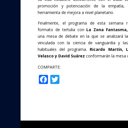
promoción y potenciación de la empatía,
herramienta de mejora a nivel planetario.
Finalmente, el programa de esta semana r
formato de tertulia con
La Zona Fantasma,
una mesa de debate en la que se analizará la
vinculada con la ciencia de vanguardia y la
habituales del programa.
Ricardo Martín, L
Velasco y David Suárez
conformarán la mesa de
COMPARTE:
F
T
Compartir
ac
w
e
itt
b
er
o
o