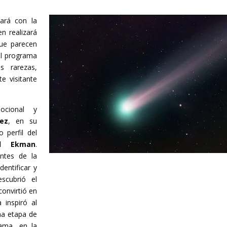
ará con la
en realizará
que parecen
el programa
s rarezas,
e visitante
ocional y
lez
, en su
o perfil del
ul Ekman
.
ntes de la
dentificar y
escubrió el
convirtió en
 inspiró al
ma etapa de
ama, en la