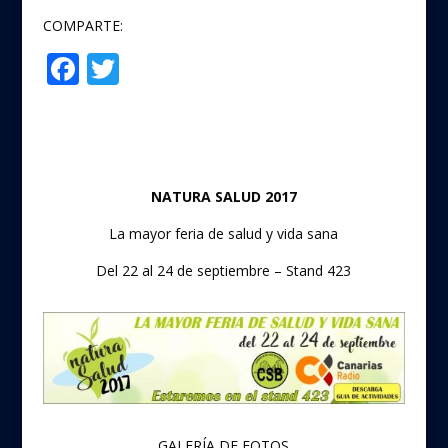
COMPARTE:
F
T
Compartir
ac
w
e
itt
b
er
o
NATURA SALUD 2017
o
La mayor feria de salud y vida sana
k
Del 22 al 24 de septiembre – Stand 423
GALERÍA DE FOTOS