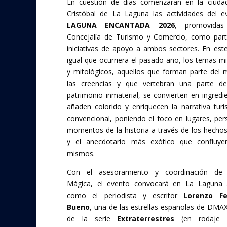
En cuestión de días comenzarán en la ciuda
e
itt
Cristóbal de La Laguna las actividades del 
b
er
LAGUNA ENCANTADA 2026
, promovidas
o
Concejalía de Turismo y Comercio, como par
iniciativas de apoyo a ambos sectores. En este
o
igual que ocurriera el pasado año, los temas mi
k
y mitológicos, aquellos que forman parte del
las creencias y que vertebran una parte de
patrimonio inmaterial, se convierten en ingredi
añaden colorido y enriquecen la narrativa turí
convencional, poniendo el foco en lugares, per
momentos de la historia a través de los hechos 
y el anecdotario más exótico que confluye
mismos.
Con el asesoramiento y coordinación de 
Mágica, el evento convocará en La Laguna a
como el periodista y escritor
Lorenzo Fe
Bueno
, una de las estrellas españolas de DMAX
de la serie
Extraterrestres
(en rodaje l