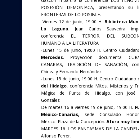
Gascón impartirá la conferencia LOS FENÓ
POSESIÓN DEMONÍACA, presentando su li
FRONTERAS DE LO POSIBLE.
-Viernes 12 de junio, 19:00 H.
Biblioteca Mun
La Laguna.
Juan Carlos Saavedra impa
conferencia EL TERROR, DEL SUBCON
HUMANO A LA LITERATURA.
-Lunes 15 de junio, 19:00 H. Centro Ciudadan
Mercedes
. Proyección documental CUR
CANARIAS, TRADICIÓN DE SANACIÓN, con 
Chinea y Fernando Hernández.
-Lunes 15 de junio, 19:00 H. Centro Ciudadano 
del Hidalgo
, conferencia Mitos, Misterios y Tr
Mágica de Punta del Hidalgo, con José 
González.
De martes 16 a viernes 19 de junio, 19:00 H
. 
México-Canarias,
sede Consulado Honor
México. Plaza de la Concepción.
Aforo muy lim
MARTES 16. LOS FANTASMAS DE LA CANDELA
Alfonso Ferrer.