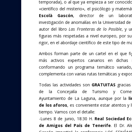
temporada), o al que ya empieza a ser conocid
«científico del misterio», el psicólogo y matem
Escolà Gascón
, director de un labora
investigación de anomalías en la Universidad de
autor del libro
Las Fronteras de lo Posible
, y u
figuras más respetadas a nivel europeo, por s
rigor, en el abordaje científico de este tipo de ma
Ambos forman parte de un cartel en el que fi
más activos expertos canarios en dichas m
conformando un programa temático variado
complementa con varias rutas temáticas y expos
Todas las actividades son
GRATUITAS
gracias
de la Concejalía de Turismo y Comer
Ayuntamiento de La Laguna, aunque por la
li
de los aforos
, es conveniente estar atentos y 
tiempo. Vamos con el detalle:
-Lunes 8 de junio, 18:30 H.
Real Sociedad E
de Amigos del País de Tenerife
. El Dr. A