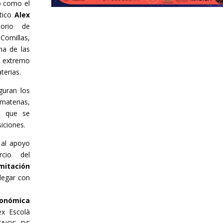
o como el
ático
Alex
torio de
 Comillas,
na de las
u extremo
terias.
guran los
aterias,
, que se
iciones.
 al apoyo
cio del
mitación
llegar con
conómica
lex Escolà