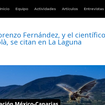
Inicio
Equipo
Actividades
Artículos
Entrevistas
renzo Fernández, y el científic
olà, se citan en La Laguna