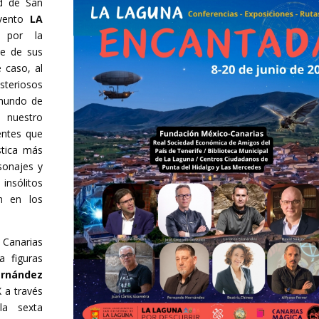
d de San
evento
LA
 por la
te de sus
 caso, al
steriosos
 mundo de
 nuestro
entes que
stica más
sonajes y
insólitos
n en los
Canarias
 figuras
rnández
 a través
a sexta