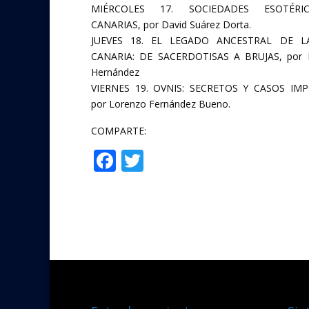
MIÉRCOLES 17. SOCIEDADES ESOTÉR
CANARIAS, por David Suárez Dorta.
JUEVES 18. EL LEGADO ANCESTRAL DE L
CANARIA: DE SACERDOTISAS A BRUJAS, por 
Hernández
VIERNES 19. OVNIS: SECRETOS Y CASOS IMP
por Lorenzo Fernández Bueno.
COMPARTE:
F
T
Compartir
ac
w
e
itt
b
er
o
o
k