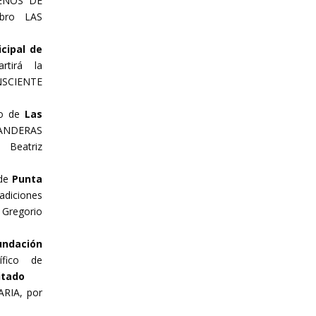
MENOS DE
bro LAS
icipal de
rtirá la
SCIENTE
o de
Las
ANDERAS
Beatriz
de
Punta
adiciones
Gregorio
Fundación
ífico de
itado
RIA, por