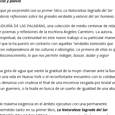
icos y poesía
 que ya sorprendió con su primer libro, La Naturaleza Sagrada del Ser
oras reflexiones sobre las grandes verdades y valores del ser humano.
 SABIDURÍA DE LAS PALABRAS, una colección de medio centenar de rela
e poemas y reflexiones de la escritora Ángeles Carretero. La autora,
espiritual, da continuidad en este nuevo trabajo a su particular mane
l que la ha puesto en contacto con aquellas “
verdades esenciales que
on independencia de las culturas e ideologías. La primera de ellas es q
esconocimiento, lo que nos permite indagar, buscar, dudar y seguir
 gota de agua que siente la gratitud de la mujer chaman ante la lluvi
 de una vida en Nueva York o el reconfortante encuentro con lo cotidi
os denuncia con crudeza el final de una inocencia sesgada por brutal u
 un guerrero, o la huida en busca de un sueño de igualdad de una abu
n de máxima exigencia en el ámbito ejecutivo con una permanente
permitido tanto en su primer libro,
La Naturaleza Sagrada del Ser