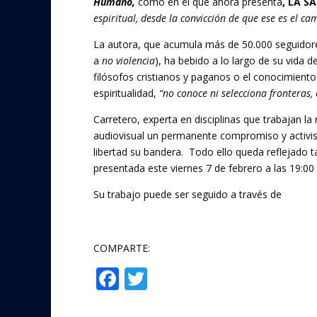
Humano,
como en el que ahora presenta
, LA S
espiritual, desde la convicción de que ese es el c
La autora, que acumula más de 50.000 seguidor
a
no violencia
), ha bebido a lo largo de su vida d
filósofos cristianos y paganos o el conocimient
espiritualidad,
“no conoce ni selecciona fronteras, 
Carretero, experta en disciplinas que trabajan la r
audiovisual un permanente compromiso y activis
libertad su bandera. Todo ello queda reflejad
presentada este viernes 7 de febrero a las 19:00
Su trabajo puede ser seguido a través de
www.an
COMPARTE:
F
T
Compartir
ac
w