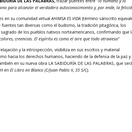
ABIDURÍA DE LAS PALABRAS,
trazar puentes entre “
lo humano y lo
amino para alcanzar el verdadero autoconocimiento y, por ende, la felici
es en su comunidad virtual
AHIMSA ES VIDA
(término sánscrito equival
e fuentes tan diversas como el budismo, la tradición pitagórica, los
o sagrado de los pueblos nativos norteamericanos, confirmando que l
colores, creencias. El espíritu es como el aire que todo atraviesa”
elajación y la introspección, visibiliza en sus escritos y material
mo hacia los derechos humanos, haciendo de la defensa de la paz y 
o también en su nueva obra LA SABIDURÍA DE LAS PALABRAS, que ser
 H en
El Libro en Blanco (C/Juan Pablo II, 35 S/C).
gelescarretero.com