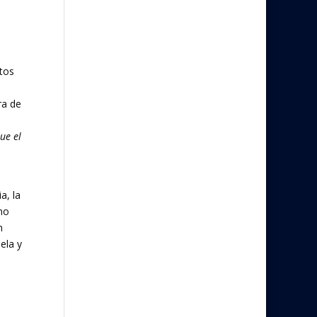
tos
ra de
ue el
a, la
ano
n
ela y