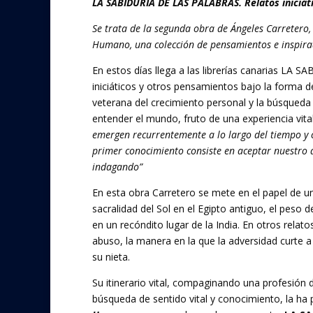
LA SABIDURÍA DE LAS PALABRAS.
Relatos iniciát
e
itt
b
er
Se trata de la segunda obra de Ángeles Carretero,
Humano, una colección de pensamientos e inspirad
o
En estos días llega a las librerías canarias LA
o
iniciáticos y otros pensamientos bajo la forma d
k
veterana del crecimiento personal y la búsqueda 
entender el mundo, fruto de una experiencia vita
emergen recurrentemente a lo largo del tiempo y c
primer conocimiento consiste en aceptar nuestro d
indagando”
En esta obra Carretero se mete en el papel de una
sacralidad del Sol en el Egipto antiguo, el peso
en un recóndito lugar de la India. En otros relat
abuso, la manera en la que la adversidad curte a
su nieta.
Su itinerario vital, compaginando una profesió
búsqueda de sentido vital y conocimiento, la ha 