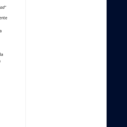
dad”
ente
a
la
á