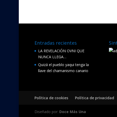
e
itt
b
er
o
o
k
Entradas recientes
Sin
LA REVELACIÓN OVNI QUE
NUNCA LLEGA…
Quizá el pueblo yaqui tenga la
llave del chamanismo canario
Política de cookies
Política de privacidad
Diseñado por:
Doce Más Una