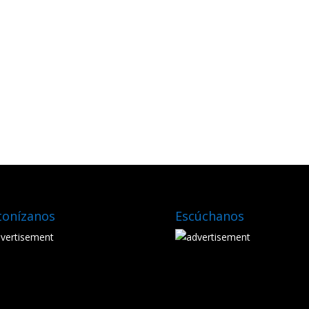
tonízanos
Escúchanos