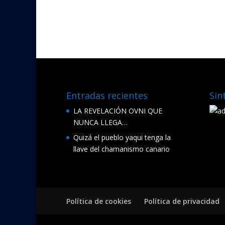
ac
w
e
itt
b
er
o
o
k
Entradas recientes
Sin
LA REVELACIÓN OVNI QUE
NUNCA LLEGA…
Quizá el pueblo yaqui tenga la
llave del chamanismo canario
Política de cookies
Política de privacidad