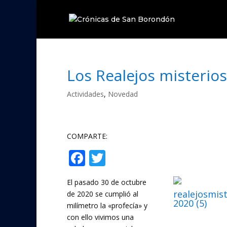
Los Realejos misterios
Actividades
,
Novedad
COMPARTE:
F
T
Compartir
ac
w
El pasado 30 de octubre
e
itt
realejosmis
de 2020 se cumplió al
b
er
2020 (5)
milímetro la «profecía» y
o
con ello vivimos una