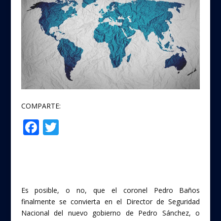
COMPARTE:
F
T
Compartir
ac
w
e
itt
b
er
o
Es posible, o no, que el coronel Pedro Baños
o
finalmente se convierta en el Director de Seguridad
Nacional del nuevo gobierno de Pedro Sánchez, o