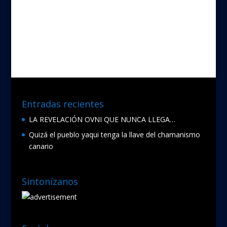
ac
w
e
itt
b
er
o
o
k
Entradas recientes
LA REVELACIÓN OVNI QUE NUNCA LLEGA…
Quizá el pueblo yaqui tenga la llave del chamanismo
canario
Sintonízanos