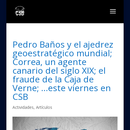
Pedro Baños y el ajedrez
geoestratégico mundial;
Correa, un agente
canario del siglo XIX; el
fraude de la Caja de
Verne; …este viernes en
CSB
Actividades
,
Artículos