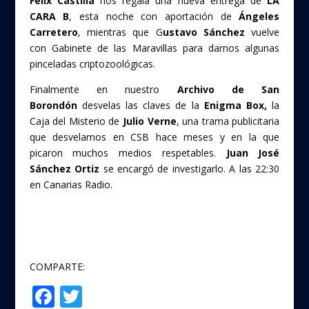
Félix Castilla
nos regala una nueva entrega de
LA
CARA B
, esta noche con aportación de
Ángeles
Carretero
, mientras que G
ustavo Sánchez
vuelve
con Gabinete de las Maravillas para darnos algunas
pinceladas criptozoológicas.
Finalmente en nuestro
Archivo de San
Borondón
desvelas las claves de la
Enigma Box,
la
Caja del Misterio de
Julio Verne
, una trama publicitaria
que desvelamos en CSB hace meses y en la que
picaron muchos medios respetables.
Juan José
Sánchez Ortiz
se encargó de investigarlo. A las 22:30
en Canarias Radio.
COMPARTE:
F
T
Compartir