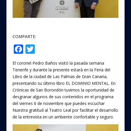
COMPARTE:
F
T
Compartir
ac
w
El coronel Pedro Baños visitó la pasada semana
e
itt
Tenerife y durante la presente estará en la Feria del
b
er
Libro de la ciudad de Las Palmas de Gran Canaria,
o
presentando su último libro EL DOMINIO MENTAL. En
Crónicas de San Borondón tuvimos la oportunidad de
o
desgranar algunos de sus contenidos en el programa
k
del viernes 6 de noviembre que puedes escuchar
aquí
Nuestra gratitud al Teatro Leal por facilitar el desarrollo
de la entrevista en un ambiente confortable y seguro.