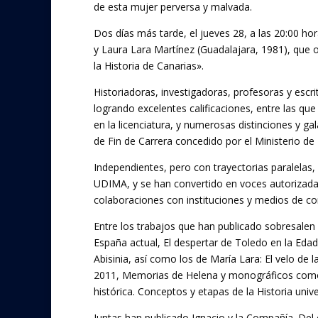
de esta mujer perversa y malvada.
Dos días más tarde, el jueves 28, a las 20:00 ho
y Laura Lara Martínez (Guadalajara, 1981), que o
la Historia de Canarias».
Historiadoras, investigadoras, profesoras y e
logrando excelentes calificaciones, entre las qu
en la licenciatura, y numerosas distinciones y g
de Fin de Carrera concedido por el Ministerio de
Independientes, pero con trayectorias paralelas,
UDIMA, y se han convertido en voces autorizada
colaboraciones con instituciones y medios de c
Entre los trabajos que han publicado sobresalen l
España actual, El despertar de Toledo en la Edad 
Abisinia, así como los de María Lara: El velo de
2011, Memorias de Helena y monográficos como B
histórica. Conceptos y etapas de la Historia univ
Juntas han publicado Ignacio y la Compañía. Del c