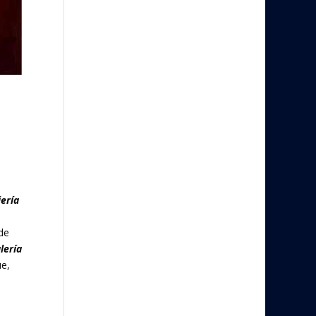
jería
de
lería
e,