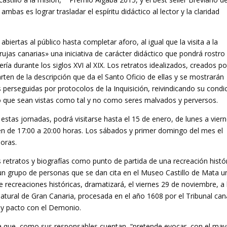
ambas es lograr trasladar el espíritu didáctico al lector y la claridad
biertas al público hasta completar aforo, al igual que la visita a la
rujas canarias» una iniciativa de carácter didáctico que pondrá rostro
ría durante los siglos XVI al XIX. Los retratos idealizados, creados po
rten de la descripción que da el Santo Oficio de ellas y se mostrarán
perseguidas por protocolos de la Inquisición, reivindicando su condi
o que sean vistas como tal y no como seres malvados y perversos.
estas jornadas, podrá visitarse hasta el 15 de enero, de lunes a vier
én de 17:00 a 20:00 horas. Los sábados y primer domingo del mes el
horas.
retratos y biografías como punto de partida de una recreación histór
un grupo de personas que se dan cita en el Museo Castillo de Mata u
 recreaciones históricas, dramatizará, el viernes 29 de noviembre, a 
natural de Gran Canaria, procesada en el año 1608 por el Tribunal can
a y pacto con el Demonio.
tiva que, como sus responsables cuentan, “pretende evocar, con el may