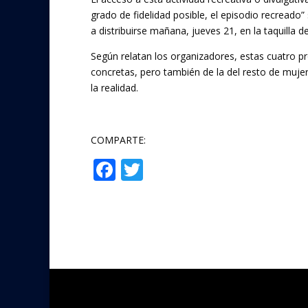
grado de fidelidad posible, el episodio recreado
a distribuirse mañana, jueves 21, en la taquilla d
Según relatan los organizadores, estas cuatro p
concretas, pero también de la del resto de mujer
la realidad.
COMPARTE:
F
T
Compartir
ac
w
e
itt
b
er
o
o
k