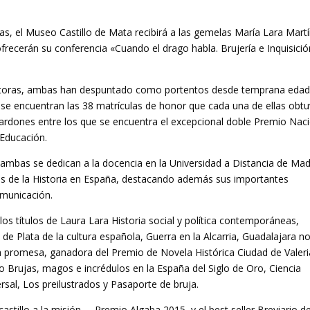
ras, el Museo Castillo de Mata recibirá a las gemelas María Lara Mart
frecerán su conferencia «Cuando el drago habla. Brujería e Inquisició
scritoras, ambas han despuntado como portentos desde temprana edad
e se encuentran las 38 matrículas de honor que cada una de ellas obt
alardones entre los que se encuentra el excepcional doble Premio Nac
 Educación.
 ambas se dedican a la docencia en la Universidad a Distancia de Mad
s de la Historia en España, destacando además sus importantes
omunicación.
os títulos de Laura Lara Historia social y política contemporáneas,
de Plata de la cultura española, Guerra en la Alcarria, Guadalajara n
 la promesa, ganadora del Premio de Novela Histórica Ciudad de Valeri
rujas, magos e incrédulos en la España del Siglo de Oro, Ciencia
ersal, Los preilustrados y Pasaporte de bruja.
astillo a la misión, Premio Algaba 2015, y el best seller Breviario d