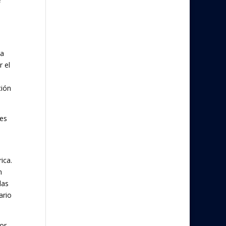
 a
r el
ción
nes
ica.
n
las
ario
or