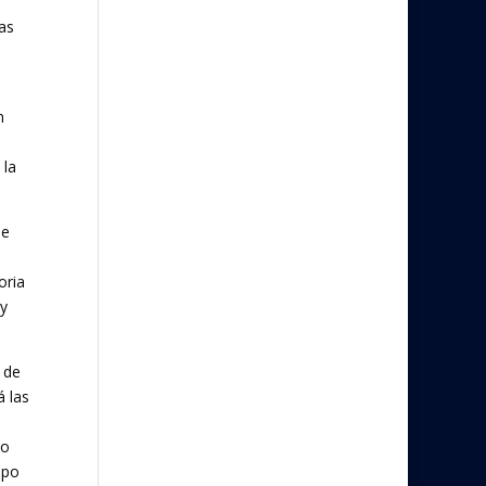
as
n
 la
de
oria
 y
 de
á las
do
ipo