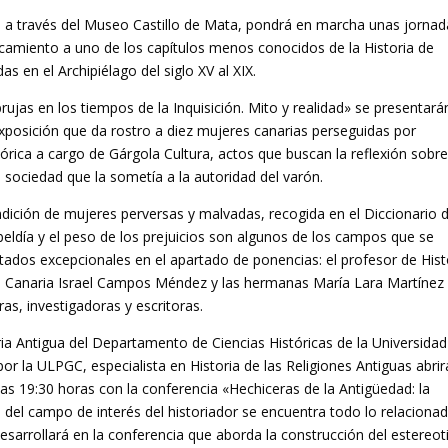
 a través del Museo Castillo de Mata, pondrá en marcha unas jornad
camiento a uno de los capítulos menos conocidos de la Historia de
das en el Archipiélago del siglo XV al XIX.
rujas en los tiempos de la Inquisición. Mito y realidad» se presentará
xposición que da rostro a diez mujeres canarias perseguidas por
tórica a cargo de Gárgola Cultura, actos que buscan la reflexión sobre
a sociedad que la sometía a la autoridad del varón.
condición de mujeres perversas y malvadas, recogida en el Diccionario 
eldía y el peso de los prejuicios son algunos de los campos que se
tados excepcionales en el apartado de ponencias: el profesor de Hist
n Canaria Israel Campos Méndez y las hermanas María Lara Martínez
as, investigadoras y escritoras.
ia Antigua del Departamento de Ciencias Históricas de la Universidad
r la ULPGC, especialista en Historia de las Religiones Antiguas abrir
as 19:30 horas con la conferencia «Hechiceras de la Antigüedad: la
o del campo de interés del historiador se encuentra todo lo relaciona
esarrollará en la conferencia que aborda la construcción del estereot