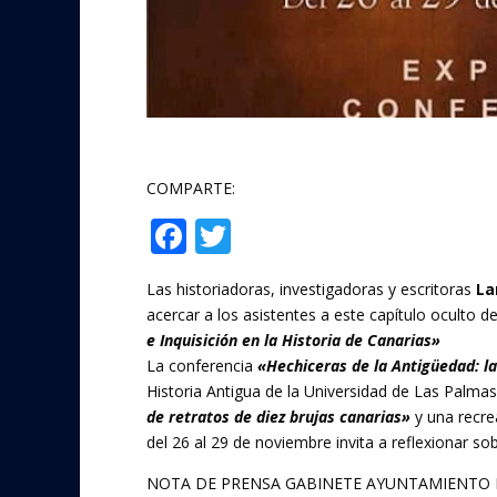
COMPARTE:
F
T
Compartir
ac
w
Las historiadoras, investigadoras y escritoras
La
e
itt
acercar a los asistentes a este capítulo oculto d
b
er
e Inquisición en la Historia de Canarias»
o
La conferencia
«Hechiceras de la Antigüedad: la
Historia Antigua de la Universidad de Las Palma
o
de retratos de diez brujas canarias»
y una recre
k
del 26 al 29 de noviembre invita a reflexionar sobr
NOTA DE PRENSA GABINETE AYUNTAMIENTO 