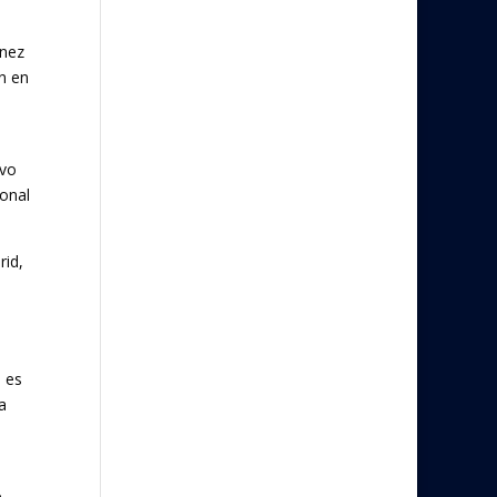
ínez
n en
uvo
ional
rid,
o es
a
e